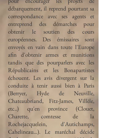
pour encourager les projets de
débarquement, il reprend pourtant sa
correspondance avec ses agents et
entreprend des démarches pour
obtenir le soutien des cours
européennes.
Des émissaires sont
envoyés en vain dans toute l'Europe
afin d'obtenir armes et munitions
tandis que des pourparlers avec les
Républicains et les Bonapartistes
échouent. Les avis divergent sur la
conduite à tenir aussi bien à Paris
(Berryer, Hyde de Neuville,
Chateaubriand, Fitz-James, Villèle,
etc..) qu'en province (Clouet,
Charette, comtesse de la
Rochejacquelein, d'Autichamps,
Cahelineau...). Le maréchal décide