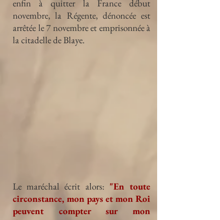
enfin à quitter la France début
novembre, la Régente, dénoncée est
arrêtée le 7 novembre et emprisonnée à
la citadelle de Blaye.
Le maréchal écrit alors:
"En toute
circonstance, mon pays et mon Roi
peuvent compter sur mon