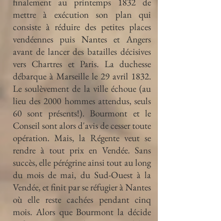
finalement au printemps 1832 de
mettre à exécution son plan qui
consiste à réduire des petites places
vendéennes puis Nantes et Angers
avant de lancer des batailles décisives
vers Chartres et Paris. La duchesse
débarque à Marseille le 29 avril 1832.
Le soulèvement de la ville échoue (au
lieu des 2000 hommes attendus, seuls
60 sont présents!). Bourmont et le
Conseil sont alors d'avis de cesser toute
opération. Mais, la Régente veut se
rendre à tout prix en Vendée. Sans
succès, elle pérégrine ainsi tout au long
du mois de mai, du Sud-Ouest à la
Vendée, et finit par se réfugier à Nantes
où elle reste cachées pendant cinq
mois. Alors que Bourmont la décide