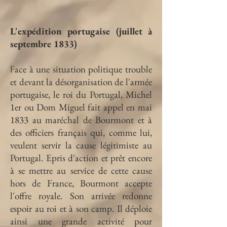
L'expédition portugaise (juillet à
septembre 1833)
ace à une situation politique trouble
F
et devant la désorganisation de l'armée
portugaise, le roi du Portugal, Michel
1er ou Dom Miguel fait appel en mai
1833 au maréchal de Bourmont et à
des officiers français qui, comme lui,
veulent servir la cause légitimiste au
Portugal. Epris d'action et prêt encore
à se mettre au service de cette cause
hors de France, Bourmont accepte
l'offre royale. Son arrivée redonne
espoir au roi et à son camp. Il déploie
ainsi une grande activité pour