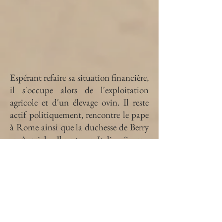
Espérant refaire sa situation financière,
il s'occupe alors de l'exploitation
agricole et d'un élevage ovin. Il reste
actif politiquement, rencontre le pape
à Rome ainsi que la duchesse de Berry
en Autriche. Il rentre en Italie, séjourne
à Rome de février à août 1836 où sa
fille Marie Augustine Juliette, appelée
"Cita" épouse le vicomte de
Landemont. Son autre fille, Ernestine
épouse Fidèle, marquis de Langle en
1838, à Notre-Dame de Paris; elle