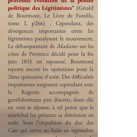
profonde évolution de la pensée
politique des Légitimistes"
(Gérald
de Bourmont, Le Livre de Famille,
tome I, p266) . Cependant, des
divergences importantes entre les
légitimistes paralysent le mouvement.
Le débarquement de
Madame
sur les
côtes de Provence décidé pour la fin
juin 1831 est repoussé. Bourmont
reporte encore les opérations pour la
2ème quinzaine d'août. Des difficultés
importantes surgissent cependant avec
la Régente accompagnée de
gentilshommes peu discrets, dont elle
ne veut se séparer, à tel point que le
maréchal lui présente sa démission en
août. Sous l'impulsion du duc des
Cars qui arrive en Italie en septembre