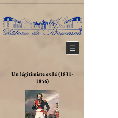
UA-140390347-1
Un légitimiste exilé
(1831-
1846)