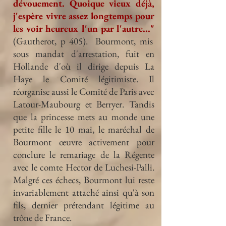
dévouement. Quoique vieux déjà,
j'espère vivre assez longtemps pour
les voir heureux l'un par l'autre..."
(Gautherot, p 405). Bourmont, mis
sous mandat d'arrestation, fuit en
Hollande d'où il dirige depuis La
Haye le Comité légitimiste. Il
réorganise aussi le Comité de Paris avec
Latour-Maubourg et Berryer. Tandis
que la princesse mets au monde une
petite fille le 10 mai, le maréchal de
Bourmont œuvre activement pour
conclure le remariage de la Régente
avec le comte Hector de Luchesi-Palli.
Malgré ces échecs, Bourmont lui reste
invariablement attaché ainsi qu'à son
fils, dernier prétendant légitime au
trône de France.