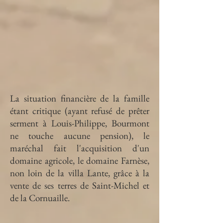
La situation financière de la famille
étant critique (ayant refusé de prêter
serment à Louis-Philippe, Bourmont
ne touche aucune pension), le
maréchal fait l'acquisition d'un
domaine agricole, le domaine Farnèse,
non loin de la villa Lante, grâce à la
vente de ses terres de Saint-Michel et
de la Cornuaille.