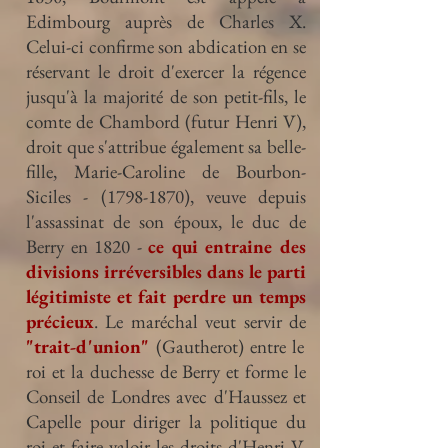
Edimbourg auprès de Charles X.
Celui-ci confirme son abdication en se
réservant le droit d'exercer la régence
jusqu'à la majorité de son petit-fils, le
comte de Chambord (futur Henri V),
droit que s'attribue également sa belle-
fille, Marie-Caroline de Bourbon-
Siciles -
(1798-1870)
, veuve depuis
l'assassinat de son époux, le duc de
Berry en 1820 -
ce qui entraine des
divisions irréversibles dans le parti
légitimiste et fait perdre un temps
précieux
. Le maréchal veut servir de
"trait-d'union"
(Gautherot) entre le
roi et la duchesse de Berry et forme le
Conseil de Londres avec d'Haussez et
Capelle pour diriger la politique du
roi et faire valoir les droits d'Henri V.