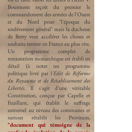
Bourmont reçoit du premier le
commandement des armées de l'Ouest
et du Nord pour "l'époque du
soulèvement général" mais la duchesse
de Berry veut accélérer les choses et
souhaite rentrer en France au plus vite.
Un programme complet de
restauration monarchique est établi en
détail (à noter un programme
politique livré par l
'Edit de Réforme
du Royaume et de Rétablissement des
Libertés
. Il s'agit d'une véritable
Constitution, conçue par Capelle et
Feuillant, qui établit le suffrage
universel au niveau des communes et
surtout rétablit les Provinces,
"document qui témoigne de la