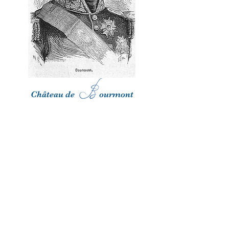
Château de ourmont
Freigné
44 540 Vallons-de-l'Erdre
Mentions légales
- © Château de
Bourmont 2019