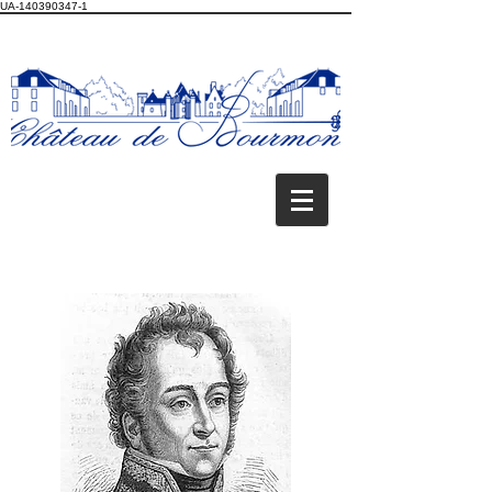
UA-140390347-1