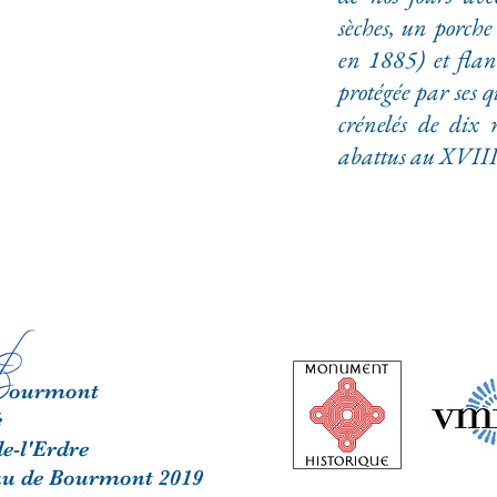
sèches, un porche
en 1885) et flan
protégée par ses 
crénelés de dix
abattus au XVIIIè
ourmont
é
e-l'Erdre
au de Bourmont 2019