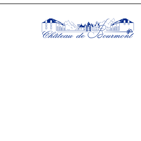
UA-140390347-1