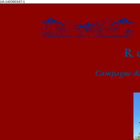
UA-140390347-1
R
Campagne de 