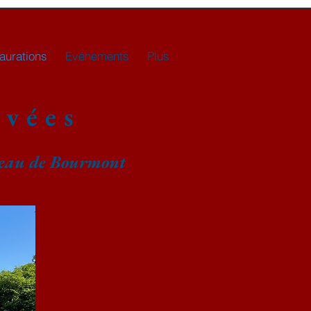
aurations
Evénements
Plus
evées
teau de Bourmont