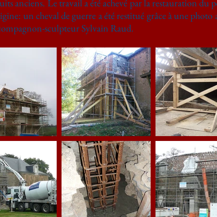
uits anciens. Le travail a été achevé par la restauration du po
igine: un cheval de guerre a été restitué grâce à une phot
 le compagnon-sculpteur Sylvain Raud.