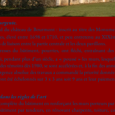
urgente.
u château de Bourmont - inscrit au titre des Monumen
ies, élevé entre 1698 et 1710, et peu entretenu au XIXèm
e liaison entre la partie centrale et les deux pavillons.
tresses du bâtiment, pourries, ont fléchi, entraînant des
i, pendant plus d’un siècle, a « poussé » les murs, lesque
des témoins dès 1980, se sont accélérées et, à la fin des an
rgence absolue des travaux a commandé la priorité donnée 
ont été échelonnés sur 3 x 3 ans soit 9 ans et leur paiemen
ans les règles de l'art
on complète du bâtiment en renforçant les murs porteurs p
âtiment par tendeurs, en rénovant charpente, toiture, co