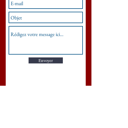
Envoyer
Château de ourmont
Freigné
44 540 Vallons-de-l'Erdre
Mentions légales
- © Château de
Bourmont 2019