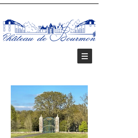
UA-140390347-1