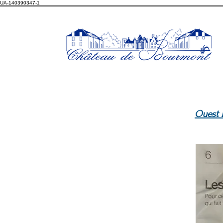
UA-140390347-1
Ouest 